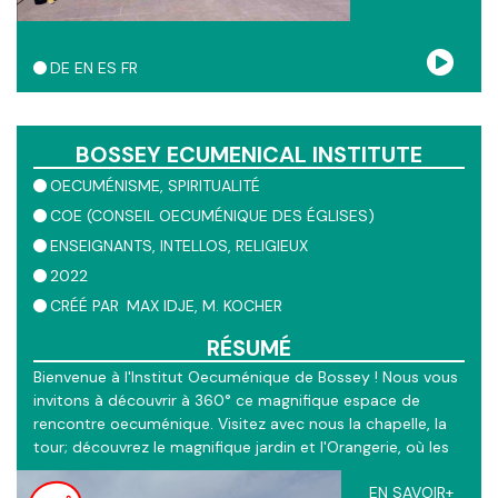
DE
EN
ES
FR
BOSSEY ECUMENICAL INSTITUTE
OECUMÉNISME
SPIRITUALITÉ
COE (CONSEIL OECUMÉNIQUE DES ÉGLISES)
ENSEIGNANTS
INTELLOS
RELIGIEUX
2022
CRÉÉ PAR
MAX IDJE, M. KOCHER
RÉSUMÉ
Bienvenue à l'Institut Oecuménique de Bossey ! Nous vous
invitons à découvrir à 360° ce magnifique espace de
rencontre oecuménique. Visitez avec nous la chapelle, la
tour; découvrez le magnifique jardin et l'Orangerie, où les
invités profitent de la convivialité, se baladent dans la
EN SAVOIR+
bibliothèque et les espaces de travail. Des gens du monde