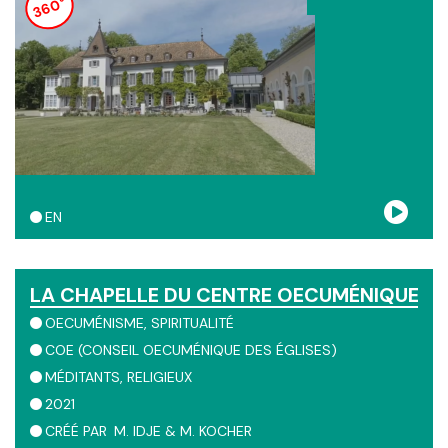
360°
entier viennent à Bossey pour dialoguer et faire
communauté ensemble. L'Institut oecuménique est une
place de formation unique, qui a touché la vie de bien
personnes.
EN
LA CHAPELLE DU CENTRE OECUMÉNIQUE DU
OECUMÉNISME
SPIRITUALITÉ
COE (CONSEIL OECUMÉNIQUE DES ÉGLISES)
MÉDITANTS
RELIGIEUX
2021
CRÉÉ PAR
M. IDJE & M. KOCHER