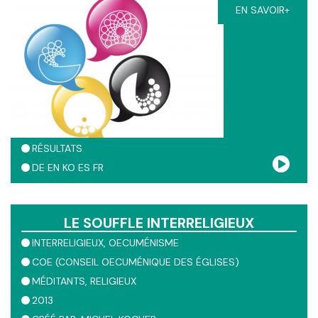
EN SAVOIR+
fait l'expérience au fil des ans.
RÉSULTATS
DE
EN
KO
ES
FR
LE SOUFFLE INTERRELIGIEUX
INTERRELIGIEUX
OECUMÉNISME
COE (CONSEIL OECUMÉNIQUE DES ÉGLISES)
MÉDITANTS
RELIGIEUX
2013