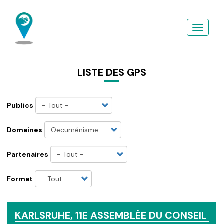
Aller
au
contenu
principal
LISTE DES GPS
Publics
Domaines
Partenaires
Format
KARLSRUHE, 11E ASSEMBLÉE DU CONSEIL O