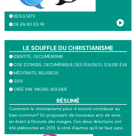
RÉSULTATS
DE
EN
KO
ES
FR
LE SOUFFLE DU CHRISTIANISME
IDENTITÉ
OECUMÉNISME
COE (CONSEIL OECUMÉNIQUE DES ÉGLISES)
EGLISE ÉVANGÉ
MÉDITANTS
RELIGIEUX
2013
CRÉÉ PAR
MICHEL KOCHER
RÉSUMÉ
Comment le christianisme peut-il encore contribuer au
bien commun? En proposant de nouveaux arts de vivre,
en étant à l'écoute des marges. Ces deux directions ont
été plébiscitée en 2013, à côté d'autres qu'il ne faut sans
doute pas négliger et dont le mouvement oecuménique