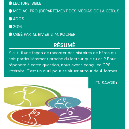
LECTURE
BIBLE
MÉDIAS-PRO (DÉPARTEMENT DES MÉDIAS DE LA CER)
SOCIÉ
ADOS
2016
CRÉÉ PAR
G. RIVIER & M. KOCHER
RÉSUMÉ
Y a-t-il une façon de raconter des histoires de héros qui
soit particulièrement proche du lecteur que tu es ? Pour
répondre à cette question, nous avons conçu ce GPS
littéraire. C'est un outil pour se situer autour de 4 formes
de narration héroïque. Nous l'avons conçu à partir des 4
EN SAVOIR+
Evangiles, ces 4 narrations différentes de la vie de Jésus.
Un logiciel primé.