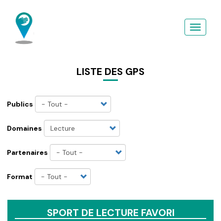
Aller
au
contenu
principal
LISTE DES GPS
Publics
Domaines
Partenaires
Format
SPORT DE LECTURE FAVORI