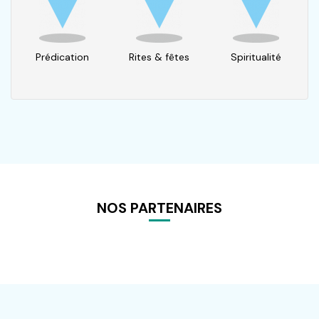
Prédication
Rites & fêtes
Spiritualité
NOS PARTENAIRES
Pagination
age
récédente