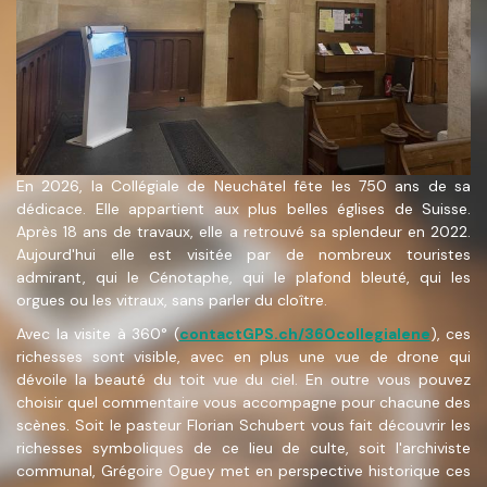
En 2026, la Collégiale de Neuchâtel fête les 750 ans de sa
dédicace. Elle appartient aux plus belles églises de Suisse.
Après 18 ans de travaux, elle a retrouvé sa splendeur en 2022.
Aujourd'hui elle est visitée par de nombreux touristes
admirant, qui le Cénotaphe, qui le plafond bleuté, qui les
orgues ou les vitraux, sans parler du cloître.
Avec la visite à 360° (
contactGPS.ch/360collegialene
), ces
richesses sont visible, avec en plus une vue de drone qui
dévoile la beauté du toit vue du ciel. En outre vous pouvez
choisir quel commentaire vous accompagne pour chacune des
scènes. Soit le pasteur Florian Schubert vous fait découvrir les
richesses symboliques de ce lieu de culte, soit l'archiviste
communal, Grégoire Oguey met en perspective historique ces