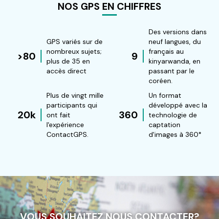
NOS GPS EN CHIFFRES
Des versions dans
GPS variés sur de
neuf langues, du
nombreux sujets;
français au
>80
9
plus de 35 en
kinyarwanda, en
accès direct
passant par le
coréen.
Plus de vingt mille
Un format
participants qui
développé avec la
20k
360
ont fait
technologie de
l'expérience
captation
ContactGPS.
d'images à 360°
VOUS SOUHAITEZ NOUS CONTACTER?