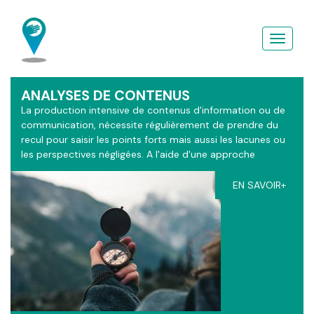
Aller
au
contenu
principal
ANALYSES DE CONTENUS
La production intensive de contenus d'information ou de
communication, nécessite régulièrement de prendre du
recul pour saisir les points forts mais aussi les lacunes ou
les perspectives négligées. A l'aide d'une approche
sémiotique enrichie d'apports théologique, les grilles
d'analyses du ContactGPS s'adaptent à vos contextes.
EN SAVOIR+