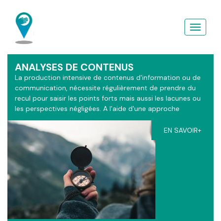
Aller
au
contenu
principal
ANALYSES DE CONTENUS
La production intensive de contenus d'information ou de
communication, nécessite régulièrement de prendre du
recul pour saisir les points forts mais aussi les lacunes ou
les perspectives négligées. A l'aide d'une approche
sémiotique enrichie d'apports théologique, les grilles
d'analyses du ContactGPS s'adaptent à vos contextes.
EN SAVOIR+