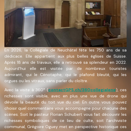
En 2026, la Collégiale de Neuchâtel fête les 750 ans de sa
dédicace. Elle appartient aux plus belles églises de Suisse.
Après 18 ans de travaux, elle a retrouvé sa splendeur en 2022.
Aujourd'hui elle est visitée par de nombreux touristes
admirant, qui le Cénotaphe, qui le plafond bleuté, qui les
orgues ou les vitraux, sans parler du cloître.
Avec la visite à 360° (
contactGPS.ch/360collegialene
), ces
richesses sont visible, avec en plus une vue de drone qui
dévoile la beauté du toit vue du ciel. En outre vous pouvez
choisir quel commentaire vous accompagne pour chacune des
scènes. Soit le pasteur Florian Schubert vous fait découvrir les
richesses symboliques de ce lieu de culte, soit l'archiviste
communal, Grégoire Oguey met en perspective historique ces