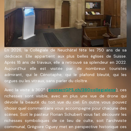
En 2026, la Collégiale de Neuchâtel fête les 750 ans de sa
dédicace. Elle appartient aux plus belles églises de Suisse.
Après 18 ans de travaux, elle a retrouvé sa splendeur en 2022.
Aujourd'hui elle est visitée par de nombreux touristes
admirant, qui le Cénotaphe, qui le plafond bleuté, qui les
orgues ou les vitraux, sans parler du cloître.
Avec la visite à 360° (
contactGPS.ch/360collegialene
), ces
richesses sont visible, avec en plus une vue de drone qui
dévoile la beauté du toit vue du ciel. En outre vous pouvez
choisir quel commentaire vous accompagne pour chacune des
scènes. Soit le pasteur Florian Schubert vous fait découvrir les
richesses symboliques de ce lieu de culte, soit l'archiviste
communal, Grégoire Oguey met en perspective historique ces