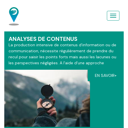
Aller
au
contenu
principal
ANALYSES DE CONTENUS
La production intensive de contenus d'information ou de
communication, nécessite régulièrement de prendre du
recul pour saisir les points forts mais aussi les lacunes ou
les perspectives négligées. A l'aide d'une approche
sémiotique enrichie d'apports théologique, les grilles
d'analyses du ContactGPS s'adaptent à vos contextes.
EN SAVOIR+